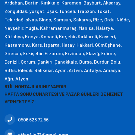
Ardahan, Bartın, Kırıkkale, Karaman, Bayburt, Aksaray,
Zonguldak, yozgat, Uşak, Tunceli, Trabzon, Tokat,
Tekirdağ, sivas, Sinop, Samsun, Sakarya, Rize, Ordu, Niğde,
Nevşehir, Muğla, Kahramanmaraş, Manisa, Malatya,
Kütahya, Konya, Kocaeli, Kırşehir, Kırklareli, Kayseri,
Kastamonu, Kars, Isparta, Hatay, Hakkari, Gümüşhane,
Giresun, Eskişehir, Erzurum, Erzincan, Elazığ, Edirne,
Denizli, Çorum, Çankırı, Çanakkale, Bursa, Burdur, Bolu,
Bitlis, Bilecik, Balıkesir, Aydın, Artvin, Antalya, Amasya,
Ağrı, Afyon
81 İL MONTAJLARIMIZ VARDIR
HAFTA SONU CUMARTESİ VE PAZAR GÜNLERİ DE HİZMET
VERMEKTEYİZ!
0506 628 72 56
atlasfile72@gmail.com