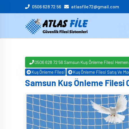
0506 628 72 56
atlasfile72@gmail.com
0506 628 72 56 Samsun Kuş Önleme Filesi Hemen
Kuş Önleme Filesi
Kuş Önleme Filesi Satış Ve Mon
Samsun Kuş Önleme Filesi 