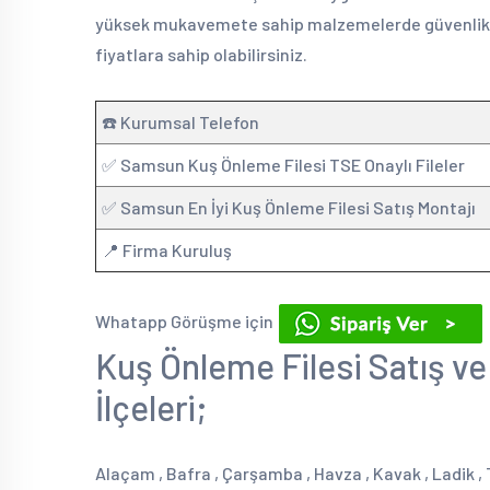
yüksek mukavemete sahip malzemelerde güvenlik fi
fiyatlara sahip olabilirsiniz.
☎️ Kurumsal Telefon
✅ Samsun Kuş Önleme Filesi TSE Onaylı Fileler
✅ Samsun En İyi Kuş Önleme Filesi Satış Montajı
📍 Firma Kuruluş
Whatapp Görüşme için
Kuş Önleme Filesi Satış v
İlçeleri;
Alaçam , Bafra , Çarşamba , Havza , Kavak , Ladik , T