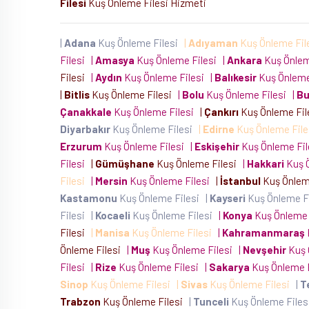
Filesi
Kuş Önleme Filesi Hizmeti
|
Adana
Kuş Önleme Filesi
|
Adıyaman
Kuş Önleme Fil
Filesi
|
Amasya
Kuş Önleme Filesi
|
Ankara
Kuş Önlem
Filesi
|
Aydın
Kuş Önleme Filesi
|
Balıkesir
Kuş Önleme
|
Bitlis
Kuş Önleme Filesi
|
Bolu
Kuş Önleme Filesi
|
Bu
Çanakkale
Kuş Önleme Filesi
|
Çankırı
Kuş Önleme Fi
Diyarbakır
Kuş Önleme Filesi
|
Edirne
Kuş Önleme Fil
Erzurum
Kuş Önleme Filesi
|
Eskişehir
Kuş Önleme Fi
Filesi
|
Gümüşhane
Kuş Önleme Filesi
|
Hakkari
Kuş 
Filesi
|
Mersin
Kuş Önleme Filesi
|
İstanbul
Kuş Önlem
Kastamonu
Kuş Önleme Filesi
|
Kayseri
Kuş Önleme F
Filesi
|
Kocaeli
Kuş Önleme Filesi
|
Konya
Kuş Önleme 
Filesi
|
Manisa
Kuş Önleme Filesi
|
Kahramanmaraş
Önleme Filesi
|
Muş
Kuş Önleme Filesi
|
Nevşehir
Kuş 
Filesi
|
Rize
Kuş Önleme Filesi
|
Sakarya
Kuş Önleme 
Sinop
Kuş Önleme Filesi
|
Sivas
Kuş Önleme Filesi
|
T
Trabzon
Kuş Önleme Filesi
|
Tunceli
Kuş Önleme File