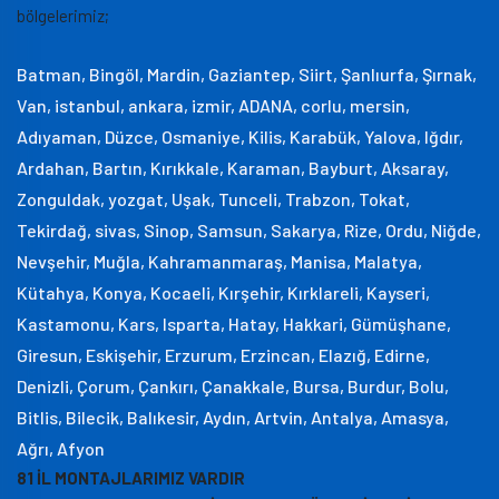
bölgelerimiz;
Batman, Bingöl, Mardin, Gaziantep, Siirt, Şanlıurfa, Şırnak,
Van, istanbul, ankara, izmir, ADANA, corlu, mersin,
Adıyaman, Düzce, Osmaniye, Kilis, Karabük, Yalova, Iğdır,
Ardahan, Bartın, Kırıkkale, Karaman, Bayburt, Aksaray,
Zonguldak, yozgat, Uşak, Tunceli, Trabzon, Tokat,
Tekirdağ, sivas, Sinop, Samsun, Sakarya, Rize, Ordu, Niğde,
Nevşehir, Muğla, Kahramanmaraş, Manisa, Malatya,
Kütahya, Konya, Kocaeli, Kırşehir, Kırklareli, Kayseri,
Kastamonu, Kars, Isparta, Hatay, Hakkari, Gümüşhane,
Giresun, Eskişehir, Erzurum, Erzincan, Elazığ, Edirne,
Denizli, Çorum, Çankırı, Çanakkale, Bursa, Burdur, Bolu,
Bitlis, Bilecik, Balıkesir, Aydın, Artvin, Antalya, Amasya,
Ağrı, Afyon
81 İL MONTAJLARIMIZ VARDIR