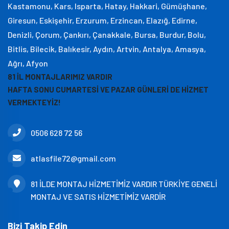
Kastamonu, Kars, Isparta, Hatay, Hakkari, Gümüşhane,
Giresun, Eskişehir, Erzurum, Erzincan, Elazığ, Edirne,
Denizli, Çorum, Çankırı, Çanakkale, Bursa, Burdur, Bolu,
Bitlis, Bilecik, Balıkesir, Aydın, Artvin, Antalya, Amasya,
Ağrı, Afyon
81 İL MONTAJLARIMIZ VARDIR
HAFTA SONU CUMARTESİ VE PAZAR GÜNLERİ DE HİZMET
VERMEKTEYİZ!
0506 628 72 56
atlasfile72@gmail.com
81 İLDE MONTAJ HİZMETİMİZ VARDIR TÜRKİYE GENELİ
MONTAJ VE SATIS HİZMETİMİZ VARDİR
Bizi Takip Edin