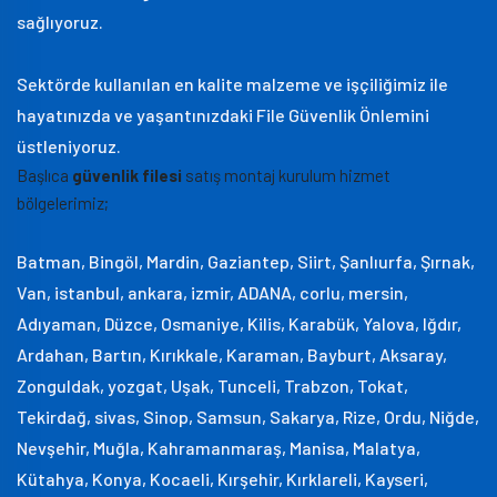
sağlıyoruz.
Sektörde kullanılan en kalite malzeme ve işçiliğimiz ile
hayatınızda ve yaşantınızdaki File Güvenlik Önlemini
üstleniyoruz.
Başlıca
güvenlik filesi
satış montaj kurulum hizmet
bölgelerimiz;
Batman, Bingöl, Mardin, Gaziantep, Siirt, Şanlıurfa, Şırnak,
Van, istanbul, ankara, izmir, ADANA, corlu, mersin,
Adıyaman, Düzce, Osmaniye, Kilis, Karabük, Yalova, Iğdır,
Ardahan, Bartın, Kırıkkale, Karaman, Bayburt, Aksaray,
Zonguldak, yozgat, Uşak, Tunceli, Trabzon, Tokat,
Tekirdağ, sivas, Sinop, Samsun, Sakarya, Rize, Ordu, Niğde,
Nevşehir, Muğla, Kahramanmaraş, Manisa, Malatya,
Kütahya, Konya, Kocaeli, Kırşehir, Kırklareli, Kayseri,