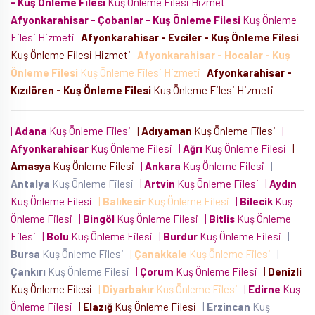
- Kuş Önleme Filesi
Kuş Önleme Filesi Hizmeti
Afyonkarahisar - Çobanlar - Kuş Önleme Filesi
Kuş Önleme
Filesi Hizmeti
Afyonkarahisar - Evciler - Kuş Önleme Filesi
Kuş Önleme Filesi Hizmeti
Afyonkarahisar - Hocalar - Kuş
Önleme Filesi
Kuş Önleme Filesi Hizmeti
Afyonkarahisar -
Kızılören - Kuş Önleme Filesi
Kuş Önleme Filesi Hizmeti
|
Adana
Kuş Önleme Filesi
|
Adıyaman
Kuş Önleme Filesi
|
Afyonkarahisar
Kuş Önleme Filesi
|
Ağrı
Kuş Önleme Filesi
|
Amasya
Kuş Önleme Filesi
|
Ankara
Kuş Önleme Filesi
|
Antalya
Kuş Önleme Filesi
|
Artvin
Kuş Önleme Filesi
|
Aydın
Kuş Önleme Filesi
|
Balıkesir
Kuş Önleme Filesi
|
Bilecik
Kuş
Önleme Filesi
|
Bingöl
Kuş Önleme Filesi
|
Bitlis
Kuş Önleme
Filesi
|
Bolu
Kuş Önleme Filesi
|
Burdur
Kuş Önleme Filesi
|
Bursa
Kuş Önleme Filesi
|
Çanakkale
Kuş Önleme Filesi
|
Çankırı
Kuş Önleme Filesi
|
Çorum
Kuş Önleme Filesi
|
Denizli
Kuş Önleme Filesi
|
Diyarbakır
Kuş Önleme Filesi
|
Edirne
Kuş
Önleme Filesi
|
Elazığ
Kuş Önleme Filesi
|
Erzincan
Kuş