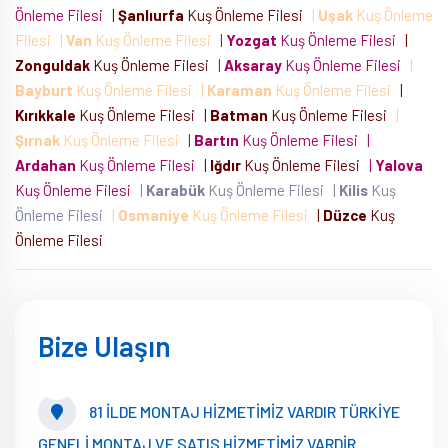
Önleme Filesi
|
Şanlıurfa
Kuş Önleme Filesi
|
Uşak
Kuş Önleme
Filesi
|
Van
Kuş Önleme Filesi
|
Yozgat
Kuş Önleme Filesi
|
Zonguldak
Kuş Önleme Filesi
|
Aksaray
Kuş Önleme Filesi
|
Bayburt
Kuş Önleme Filesi
|
Karaman
Kuş Önleme Filesi
|
Kırıkkale
Kuş Önleme Filesi
|
Batman
Kuş Önleme Filesi
|
Şırnak
Kuş Önleme Filesi
|
Bartın
Kuş Önleme Filesi
|
Ardahan
Kuş Önleme Filesi
|
Iğdır
Kuş Önleme Filesi
|
Yalova
Kuş Önleme Filesi
|
Karabük
Kuş Önleme Filesi
|
Kilis
Kuş
Önleme Filesi
|
Osmaniye
Kuş Önleme Filesi
|
Düzce
Kuş
Önleme Filesi
Bize Ulaşın
81 İLDE MONTAJ HİZMETİMİZ VARDIR TÜRKİYE
GENELİ MONTAJ VE SATIS HİZMETİMİZ VARDİR