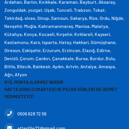
Ardahan, Bartın, Kırıkkale, Karaman, Bayburt, Aksaray,
Zonguldak, yozgat, Uşak, Tunceli, Trabzon, Tokat,
Tekirdağ, sivas, Sinop, Samsun, Sakarya, Rize, Ordu, Niğde,
Nevşehir, Muğla, Kahramanmaraş, Manisa, Malatya,
Kütahya, Konya, Kocaeli, Kırşehir, Kırklareli, Kayseri,
Kastamonu, Kars, Isparta, Hatay, Hakkari, Gümüşhane,
Giresun, Eskişehir, Erzurum, Erzincan, Elazığ, Edirne,
Denizli, Çorum, Çankırı, Çanakkale, Bursa, Burdur, Bolu,
Bitlis, Bilecik, Balıkesir, Aydın, Artvin, Antalya, Amasya,
Ağrı, Afyon
81 İL MONTAJLARIMIZ VARDIR
HAFTA SONU CUMARTESİ VE PAZAR GÜNLERİ DE HİZMET
VERMEKTEYİZ!
0506 628 72 56
atlasfile72@gmail.com