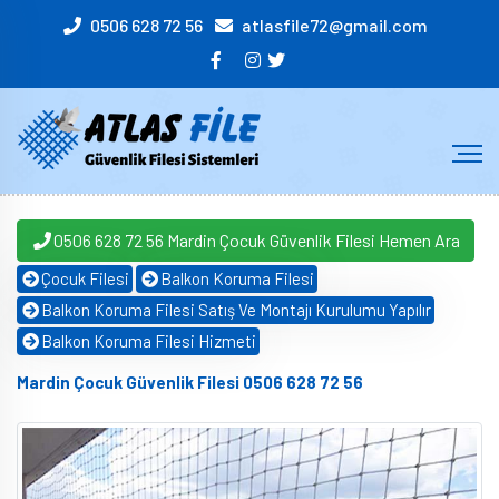
0506 628 72 56
atlasfile72@gmail.com
0506 628 72 56 Mardin Çocuk Güvenlik Filesi Hemen Ara
Çocuk Filesi
Balkon Koruma Filesi
Balkon Koruma Filesi Satış Ve Montajı Kurulumu Yapılır
Balkon Koruma Filesi Hizmeti
Mardin Çocuk Güvenlik Filesi 0506 628 72 56