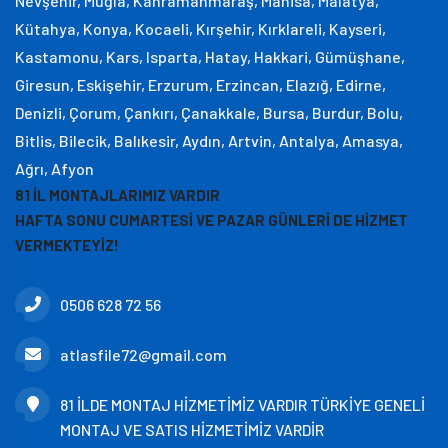
Nevşehir, Muğla, Kahramanmaraş, Manisa, Malatya,
Kütahya, Konya, Kocaeli, Kırşehir, Kırklareli, Kayseri,
Kastamonu, Kars, Isparta, Hatay, Hakkari, Gümüşhane,
Giresun, Eskişehir, Erzurum, Erzincan, Elazığ, Edirne,
Denizli, Çorum, Çankırı, Çanakkale, Bursa, Burdur, Bolu,
Bitlis, Bilecik, Balıkesir, Aydın, Artvin, Antalya, Amasya,
Ağrı, Afyon
81 İL MONTAJLARIMIZ VARDIR
HAFTA SONU CUMARTESİ VE PAZAR GÜNLERİ DE HİZMET
VERMEKTEYİZ!
0506 628 72 56
atlasfile72@gmail.com
81 İLDE MONTAJ HİZMETİMİZ VARDIR TÜRKİYE GENELİ
MONTAJ VE SATIS HİZMETİMİZ VARDİR