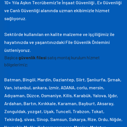
10+ Yıla Aşkın Tecrübemiz’le İnşaat Güvenliği , Ev Güvenliği
ve Canlı Güvenliği alanında uzman ekibimizle hizmet
sağlıyoruz.
Sektörde kullanılan en kalite malzeme ve işçiliğimiz ile
hayatınızda ve yaşantınızdaki File Güvenlik Önlemini
üstleniyoruz.
Başlıca
güvenlik filesi
satış montaj kurulum hizmet
bölgelerimiz;
Batman, Bingöl, Mardin, Gaziantep, Siirt, Şanlıurfa, Şırnak,
Van, istanbul, ankara, izmir, ADANA, corlu, mersin,
Adıyaman, Düzce, Osmaniye, Kilis, Karabük, Yalova, Iğdır,
Ardahan, Bartın, Kırıkkale, Karaman, Bayburt, Aksaray,
Zonguldak, yozgat, Uşak, Tunceli, Trabzon, Tokat,
Tekirdağ, sivas, Sinop, Samsun, Sakarya, Rize, Ordu, Niğde,