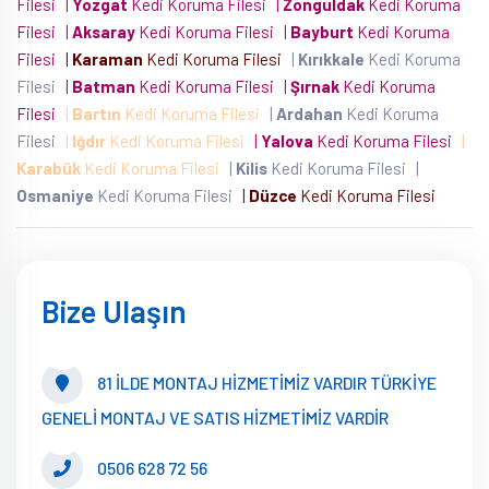
Filesi
|
Yozgat
Kedi Koruma Filesi
|
Zonguldak
Kedi Koruma
Filesi
|
Aksaray
Kedi Koruma Filesi
|
Bayburt
Kedi Koruma
Filesi
|
Karaman
Kedi Koruma Filesi
|
Kırıkkale
Kedi Koruma
Filesi
|
Batman
Kedi Koruma Filesi
|
Şırnak
Kedi Koruma
Filesi
|
Bartın
Kedi Koruma Filesi
|
Ardahan
Kedi Koruma
Filesi
|
Iğdır
Kedi Koruma Filesi
|
Yalova
Kedi Koruma Filesi
|
Karabük
Kedi Koruma Filesi
|
Kilis
Kedi Koruma Filesi
|
Osmaniye
Kedi Koruma Filesi
|
Düzce
Kedi Koruma Filesi
Bize Ulaşın
81 İLDE MONTAJ HİZMETİMİZ VARDIR TÜRKİYE
GENELİ MONTAJ VE SATIS HİZMETİMİZ VARDİR
0506 628 72 56