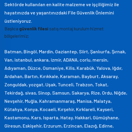
Sektörde kullanılan en kalite malzeme ve işçiliğimiz ile
hayatınızda ve yaşantınızdaki File Güvenlik Önlemini
üstleniyoruz.
Başlıca
güvenlik filesi
satış montaj kurulum hizmet
bölgelerimiz;
Batman, Bingöl, Mardin, Gaziantep, Siirt, Şanlıurfa, Şırnak,
Van, istanbul, ankara, izmir, ADANA, corlu, mersin,
Adıyaman, Düzce, Osmaniye, Kilis, Karabük, Yalova, Iğdır,
Ardahan, Bartın, Kırıkkale, Karaman, Bayburt, Aksaray,
Zonguldak, yozgat, Uşak, Tunceli, Trabzon, Tokat,
Tekirdağ, sivas, Sinop, Samsun, Sakarya, Rize, Ordu, Niğde,
Nevşehir, Muğla, Kahramanmaraş, Manisa, Malatya,
Kütahya, Konya, Kocaeli, Kırşehir, Kırklareli, Kayseri,
Kastamonu, Kars, Isparta, Hatay, Hakkari, Gümüşhane,
Giresun, Eskişehir, Erzurum, Erzincan, Elazığ, Edirne,