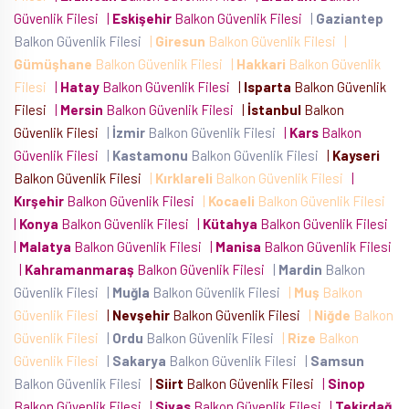
Güvenlik Filesi
|
Eskişehir
Balkon Güvenlik Filesi
|
Gaziantep
Balkon Güvenlik Filesi
|
Giresun
Balkon Güvenlik Filesi
|
Gümüşhane
Balkon Güvenlik Filesi
|
Hakkari
Balkon Güvenlik
Filesi
|
Hatay
Balkon Güvenlik Filesi
|
Isparta
Balkon Güvenlik
Filesi
|
Mersin
Balkon Güvenlik Filesi
|
İstanbul
Balkon
Güvenlik Filesi
|
İzmir
Balkon Güvenlik Filesi
|
Kars
Balkon
Güvenlik Filesi
|
Kastamonu
Balkon Güvenlik Filesi
|
Kayseri
Balkon Güvenlik Filesi
|
Kırklareli
Balkon Güvenlik Filesi
|
Kırşehir
Balkon Güvenlik Filesi
|
Kocaeli
Balkon Güvenlik Filesi
|
Konya
Balkon Güvenlik Filesi
|
Kütahya
Balkon Güvenlik Filesi
|
Malatya
Balkon Güvenlik Filesi
|
Manisa
Balkon Güvenlik Filesi
|
Kahramanmaraş
Balkon Güvenlik Filesi
|
Mardin
Balkon
Güvenlik Filesi
|
Muğla
Balkon Güvenlik Filesi
|
Muş
Balkon
Güvenlik Filesi
|
Nevşehir
Balkon Güvenlik Filesi
|
Niğde
Balkon
Güvenlik Filesi
|
Ordu
Balkon Güvenlik Filesi
|
Rize
Balkon
Güvenlik Filesi
|
Sakarya
Balkon Güvenlik Filesi
|
Samsun
Balkon Güvenlik Filesi
|
Siirt
Balkon Güvenlik Filesi
|
Sinop
Balkon Güvenlik Filesi
|
Sivas
Balkon Güvenlik Filesi
|
Tekirdağ