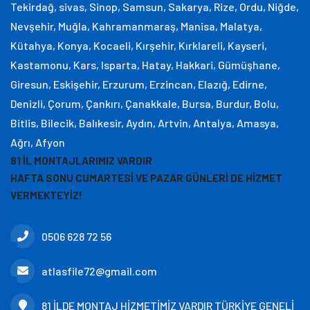
Tekirdağ, sivas, Sinop, Samsun, Sakarya, Rize, Ordu, Niğde,
Nevşehir, Muğla, Kahramanmaraş, Manisa, Malatya,
Kütahya, Konya, Kocaeli, Kırşehir, Kırklareli, Kayseri,
Kastamonu, Kars, Isparta, Hatay, Hakkari, Gümüşhane,
Giresun, Eskişehir, Erzurum, Erzincan, Elazığ, Edirne,
Denizli, Çorum, Çankırı, Çanakkale, Bursa, Burdur, Bolu,
Bitlis, Bilecik, Balıkesir, Aydın, Artvin, Antalya, Amasya,
Ağrı, Afyon
81 İL MONTAJLARIMIZ VARDIR
HAFTA SONU CUMARTESİ VE PAZAR GÜNLERİ DE HİZMET
VERMEKTEYİZ!
0506 628 72 56
atlasfile72@gmail.com
81 İLDE MONTAJ HİZMETİMİZ VARDIR TÜRKİYE GENELİ