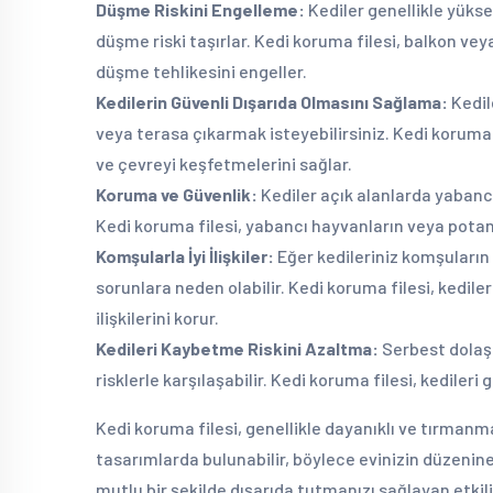
Düşme Riskini Engelleme:
Kediler genellikle yüks
düşme riski taşırlar. Kedi koruma filesi, balkon vey
düşme tehlikesini engeller.
Kedilerin Güvenli Dışarıda Olmasını Sağlama:
Kedil
veya terasa çıkarmak isteyebilirsiniz. Kedi koruma f
ve çevreyi keşfetmelerini sağlar.
Koruma ve Güvenlik:
Kediler açık alanlarda yabancı
Kedi koruma filesi, yabancı hayvanların veya potans
Komşularla İyi İlişkiler:
Eğer kedileriniz komşuların
sorunlara neden olabilir. Kedi koruma filesi, kedile
ilişkilerini korur.
Kedileri Kaybetme Riskini Azaltma:
Serbest dolaş
risklerle karşılaşabilir. Kedi koruma filesi, kediler
Kedi koruma filesi, genellikle dayanıklı ve tırmanm
tasarımlarda bulunabilir, böylece evinizin düzenine 
mutlu bir şekilde dışarıda tutmanızı sağlayan etkili