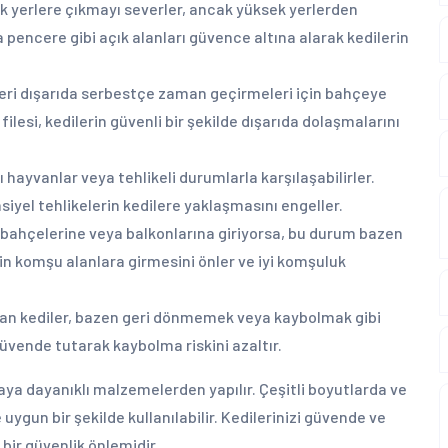
ek yerlere çıkmayı severler, ancak yüksek yerlerden
a pencere gibi açık alanları güvence altına alarak kedilerin
eri dışarıda serbestçe zaman geçirmeleri için bahçeye
ilesi, kedilerin güvenli bir şekilde dışarıda dolaşmalarını
 hayvanlar veya tehlikeli durumlarla karşılaşabilirler.
iyel tehlikelerin kedilere yaklaşmasını engeller.
 bahçelerine veya balkonlarına giriyorsa, bu durum bazen
rin komşu alanlara girmesini önler ve iyi komşuluk
an kediler, bazen geri dönmemek veya kaybolmak gibi
i güvende tutarak kaybolma riskini azaltır.
aya dayanıklı malzemelerden yapılır. Çeşitli boyutlarda ve
uygun bir şekilde kullanılabilir. Kedilerinizi güvende ve
 bir güvenlik önlemidir.