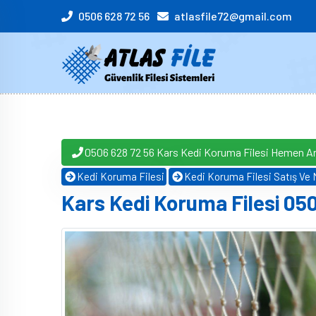
0506 628 72 56
atlasfile72@gmail.com
0506 628 72 56 Kars Kedi Koruma Filesi Hemen A
Kedi Koruma Filesi
Kedi Koruma Filesi Satış Ve M
Kars Kedi Koruma Filesi 05