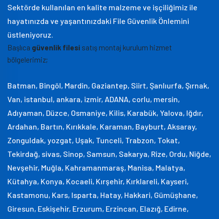
Sektörde kullanılan en kalite malzeme ve işçiliğimiz ile
hayatınızda ve yaşantınızdaki File Güvenlik Önlemini
üstleniyoruz.
Başlıca
güvenlik filesi
satış montaj kurulum hizmet
bölgelerimiz;
Batman, Bingöl, Mardin, Gaziantep, Siirt, Şanlıurfa, Şırnak,
Van, istanbul, ankara, izmir, ADANA, corlu, mersin,
Adıyaman, Düzce, Osmaniye, Kilis, Karabük, Yalova, Iğdır,
Ardahan, Bartın, Kırıkkale, Karaman, Bayburt, Aksaray,
Zonguldak, yozgat, Uşak, Tunceli, Trabzon, Tokat,
Tekirdağ, sivas, Sinop, Samsun, Sakarya, Rize, Ordu, Niğde,
Nevşehir, Muğla, Kahramanmaraş, Manisa, Malatya,
Kütahya, Konya, Kocaeli, Kırşehir, Kırklareli, Kayseri,
Kastamonu, Kars, Isparta, Hatay, Hakkari, Gümüşhane,
Giresun, Eskişehir, Erzurum, Erzincan, Elazığ, Edirne,