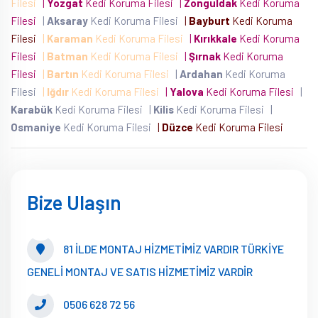
Filesi
|
Yozgat
Kedi Koruma Filesi
|
Zonguldak
Kedi Koruma
Filesi
|
Aksaray
Kedi Koruma Filesi
|
Bayburt
Kedi Koruma
Filesi
|
Karaman
Kedi Koruma Filesi
|
Kırıkkale
Kedi Koruma
Filesi
|
Batman
Kedi Koruma Filesi
|
Şırnak
Kedi Koruma
Filesi
|
Bartın
Kedi Koruma Filesi
|
Ardahan
Kedi Koruma
Filesi
|
Iğdır
Kedi Koruma Filesi
|
Yalova
Kedi Koruma Filesi
|
Karabük
Kedi Koruma Filesi
|
Kilis
Kedi Koruma Filesi
|
Osmaniye
Kedi Koruma Filesi
|
Düzce
Kedi Koruma Filesi
Bize Ulaşın
81 İLDE MONTAJ HİZMETİMİZ VARDIR TÜRKİYE
GENELİ MONTAJ VE SATIS HİZMETİMİZ VARDİR
0506 628 72 56